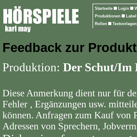
Startseite
Login
W
Produktionen
Labe
Rollen
Textvorlage
Feedback zur Produkt
Produktion:
Der Schut/Im 
Diese Anmerkung dient nur für de
Fehler , Ergänzungen usw. mitteil
können. Anfragen zum Kauf von Pr
Adressen von Sprechern, Jobvermi