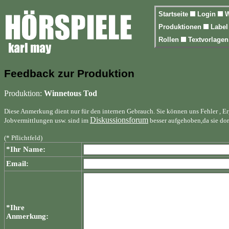
Startseite
Login
W
Produktionen
Labe
Rollen
Textvorlage
Feedback zur Produktion
Produktion:
Winnetous Tod
Diese Anmerkung dient nur für den internen Gebrauch. Sie können uns Fehler , E
Diskussionsforum
Jobvermittlungen usw. sind im
besser aufgehoben,da sie do
(* Pflichtfeld)
*Ihr Name:
Email:
*Ihre
Anmerkung: