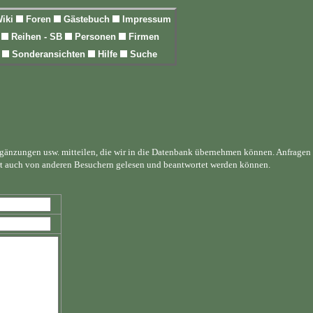
iki
Foren
Gästebuch
Impressum
l
Reihen - SB
Personen
Firmen
n
Sonderansichten
Hilfe
Suche
rgänzungen usw. mitteilen, die wir in die Datenbank übernehmen können. Anfragen
rt auch von anderen Besuchern gelesen und beantwortet werden können.