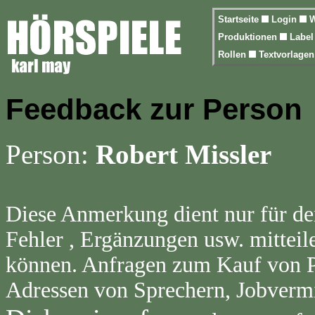
Startseite
Login
W
Produktionen
Labe
Rollen
Textvorlage
Feedback zur Person
Person:
Robert Missler
Diese Anmerkung dient nur für de
Fehler , Ergänzungen usw. mitteil
können. Anfragen zum Kauf von Pr
Adressen von Sprechern, Jobvermi