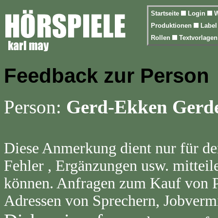
Startseite
Login
W
Produktionen
Labe
Rollen
Textvorlage
Feedback zur Person
Person:
Gerd-Ekken Gerd
Diese Anmerkung dient nur für de
Fehler , Ergänzungen usw. mitteil
können. Anfragen zum Kauf von Pr
Adressen von Sprechern, Jobvermi