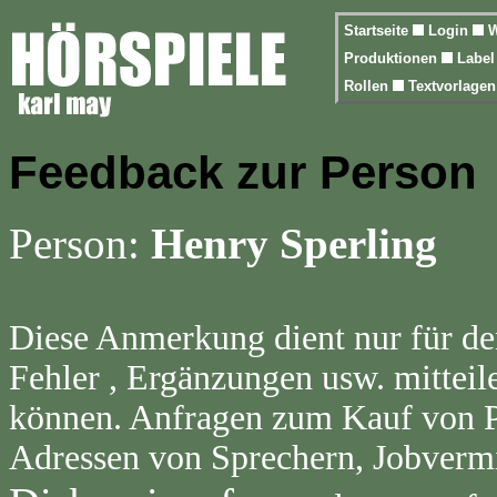
Startseite
Login
W
Produktionen
Labe
Rollen
Textvorlage
Feedback zur Person
Person:
Henry Sperling
Diese Anmerkung dient nur für de
Fehler , Ergänzungen usw. mitteil
können. Anfragen zum Kauf von Pr
Adressen von Sprechern, Jobvermi