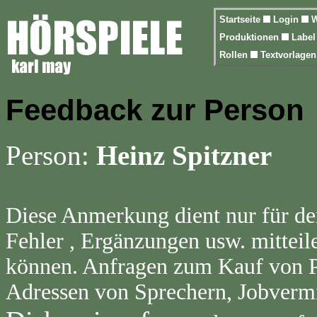
Startseite
Login
W
Produktionen
Labe
Rollen
Textvorlage
Feedback zur Person
Person:
Heinz Spitzner
Diese Anmerkung dient nur für de
Fehler , Ergänzungen usw. mitteil
können. Anfragen zum Kauf von Pr
Adressen von Sprechern, Jobvermi