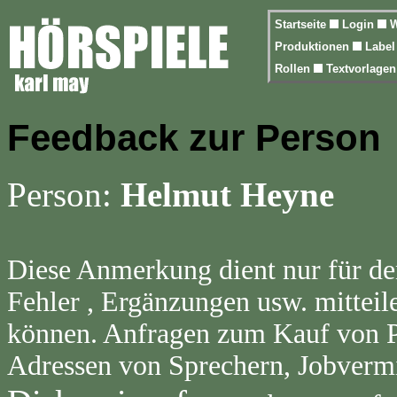
Startseite
Login
W
Produktionen
Labe
Rollen
Textvorlage
Feedback zur Person
Person:
Helmut Heyne
Diese Anmerkung dient nur für de
Fehler , Ergänzungen usw. mitteil
können. Anfragen zum Kauf von Pr
Adressen von Sprechern, Jobvermi