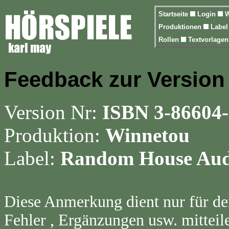
Startseite
Login
W
Produktionen
Labe
Rollen
Textvorlage
Feedback zur Version
Version Nr:
ISBN 3-86604-
Produktion:
Winnetou
Label:
Random House Aud
Diese Anmerkung dient nur für de
Fehler , Ergänzungen usw. mitteil