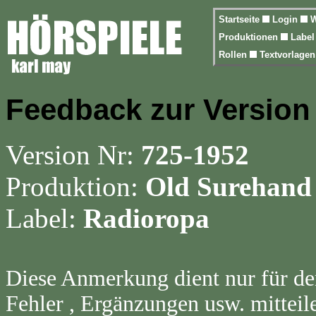
Startseite
Login
W
Produktionen
Labe
Rollen
Textvorlage
Feedback zur Version
Version Nr:
725-1952
Produktion:
Old Surehand
Label:
Radioropa
Diese Anmerkung dient nur für de
Fehler , Ergänzungen usw. mitteil