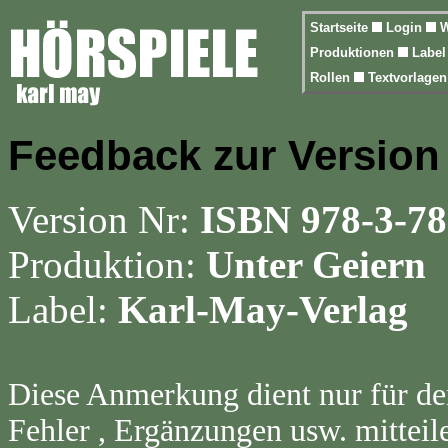
Startseite
Login
W
Produktionen
Labe
Rollen
Textvorlage
Feedback zur Version
Version Nr:
ISBN 978-3-78
Produktion:
Unter Geiern
Label:
Karl-May-Verlag
Diese Anmerkung dient nur für de
Fehler , Ergänzungen usw. mitteil