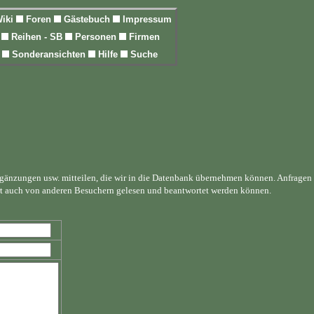
iki
Foren
Gästebuch
Impressum
l
Reihen - SB
Personen
Firmen
n
Sonderansichten
Hilfe
Suche
rgänzungen usw. mitteilen, die wir in die Datenbank übernehmen können. Anfragen
rt auch von anderen Besuchern gelesen und beantwortet werden können.