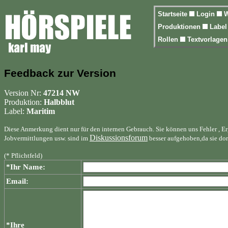
Startseite
Login
W
Produktionen
Labe
Rollen
Textvorlage
Feedback zur Version
Version Nr:
47214 NW
Produktion:
Halbblut
Label:
Maritim
Diese Anmerkung dient nur für den internen Gebrauch. Sie können uns Fehler , E
Diskussionsforum
Jobvermittlungen usw. sind im
besser aufgehoben,da sie do
(* Pflichtfeld)
*Ihr Name:
Email:
*Ihre