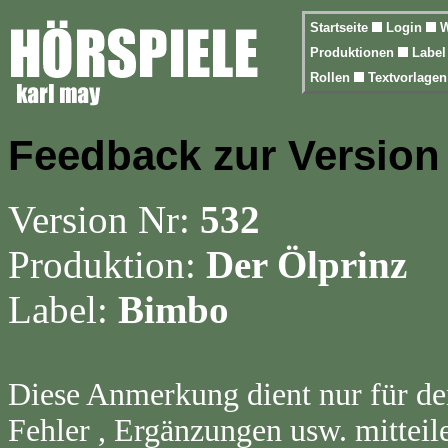
Startseite
Login
W
Produktionen
Labe
Rollen
Textvorlage
Feedback zur Version
Version Nr:
532
Produktion:
Der Ölprinz
Label:
Bimbo
Diese Anmerkung dient nur für de
Fehler , Ergänzungen usw. mitteil