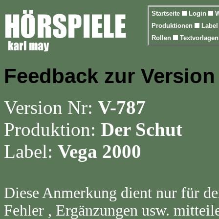
Startseite
Login
W
Produktionen
Labe
Rollen
Textvorlage
Feedback zur Version
Version Nr:
V-787
Produktion:
Der Schut
Label:
Vega 2000
Diese Anmerkung dient nur für de
Fehler , Ergänzungen usw. mitteil