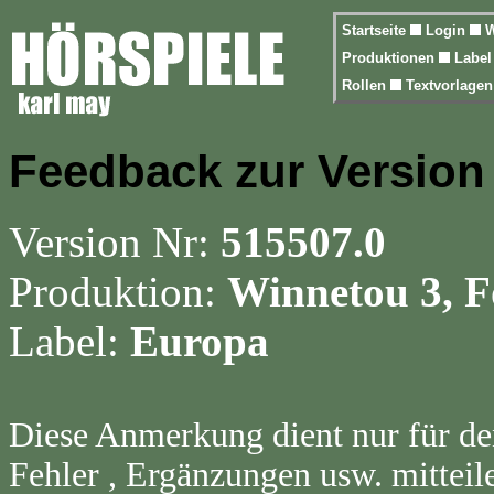
Startseite
Login
W
Produktionen
Labe
Rollen
Textvorlage
Feedback zur Version
Version Nr:
515507.0
Produktion:
Winnetou 3, F
Label:
Europa
Diese Anmerkung dient nur für de
Fehler , Ergänzungen usw. mitteil