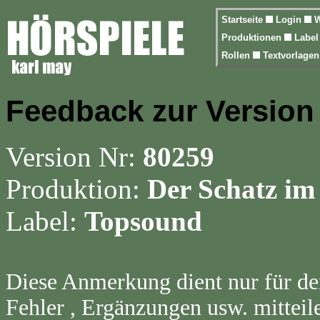
Startseite
Login
W
Produktionen
Labe
Rollen
Textvorlage
Feedback zur Version
Version Nr:
80259
Produktion:
Der Schatz im 
Label:
Topsound
Diese Anmerkung dient nur für de
Fehler , Ergänzungen usw. mitteil