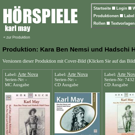
Startseite
Login
W
Produktionen
Labe
Rollen
Textvorlage
< zur Produktion
Produktion: Kara Ben Nemsi und Hadschi H
Versionen dieser Produktion mit Cover-Bild (Klicken Sie auf das Bild
Arte Nova
Arte Nova
Arte No
Label:
Label:
Label:
Serien-Nr: -
Serien-Nr: -
Serien-Nr: 743
MC Ausgabe
CD Ausgabe
CD Ausgabe