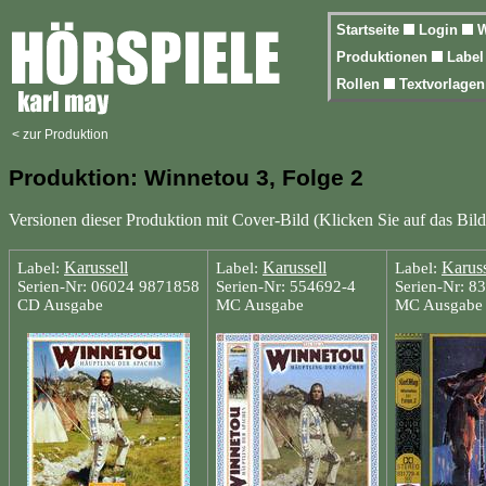
Startseite
Login
W
Produktionen
Labe
Rollen
Textvorlage
< zur Produktion
Produktion: Winnetou 3, Folge 2
Versionen dieser Produktion mit Cover-Bild (Klicken Sie auf das Bild
Karussell
Karussell
Karuss
Label:
Label:
Label:
Serien-Nr: 06024 9871858
Serien-Nr: 554692-4
Serien-Nr: 8
CD Ausgabe
MC Ausgabe
MC Ausgabe