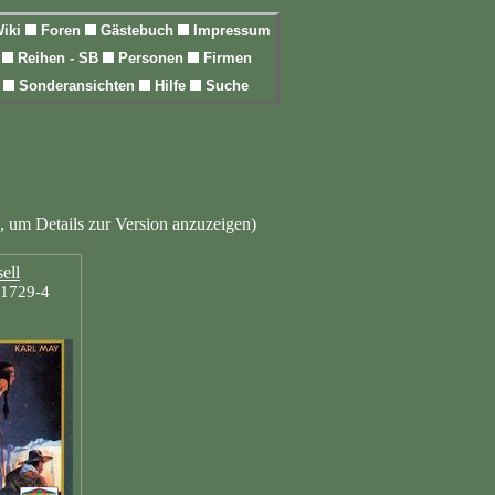
iki
Foren
Gästebuch
Impressum
l
Reihen - SB
Personen
Firmen
n
Sonderansichten
Hilfe
Suche
, um Details zur Version anzuzeigen)
ell
31729-4