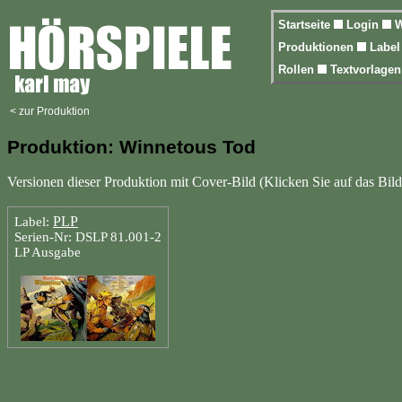
Startseite
Login
W
Produktionen
Labe
Rollen
Textvorlage
< zur Produktion
Produktion: Winnetous Tod
Versionen dieser Produktion mit Cover-Bild (Klicken Sie auf das Bild
PLP
Label:
Serien-Nr: DSLP 81.001-2
LP Ausgabe