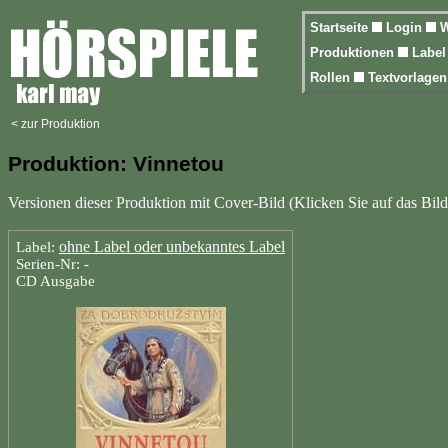
Startseite
Login
W
Produktionen
Labe
Rollen
Textvorlage
< zur Produktion
Produktion: Vinnetou
Versionen dieser Produktion mit Cover-Bild (Klicken Sie auf das Bild
ohne Label oder unbekanntes Label
Label:
Serien-Nr: -
CD Ausgabe