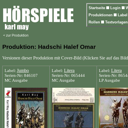
Startseite
Login
W
Produktionen
Labe
Rollen
Textvorlage
< zur Produktion
Produktion: Hadschi Halef Omar
Versionen dieser Produktion mit Cover-Bild (Klicken Sie auf das Bild
Jumbo
Litera
Litera
Label:
Label:
Label:
Serien-Nr: 846107
Serien-Nr: 065444
Serien-Nr: 865
MC Ausgabe
MC Ausgabe
LP Ausgabe