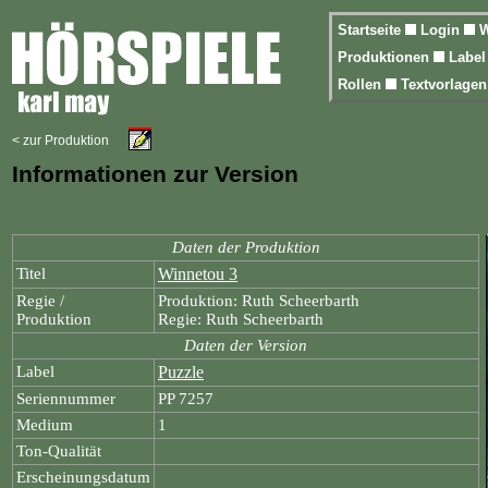
Startseite
Login
W
Produktionen
Labe
Rollen
Textvorlage
< zur Produktion
Informationen zur Version
Daten der Produktion
Titel
Winnetou 3
Regie /
Produktion: Ruth Scheerbarth
Produktion
Regie: Ruth Scheerbarth
Daten der Version
Label
Puzzle
Seriennummer
PP 7257
Medium
1
Ton-Qualität
Erscheinungsdatum