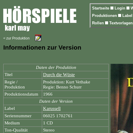
Startseite
Login
W
Produktionen
Labe
Rollen
Textvorlage
< zur Produktion
Informationen zur Version
Daten der Produktion
Titel
Durch die Wüste
Regie /
Produktion: Kurt Vethake
Produktion
Regie: Benno Schurr
Produktionsdatum
1966
Daten der Version
Label
Karussell
Seriennummer
06025 1702761
Medium
1 CD
Ton-Qualität
Stereo