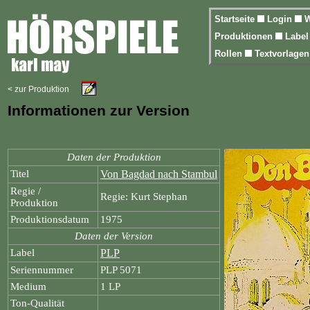
Startseite
Login
W
Produktionen
Labe
Rollen
Textvorlage
< zur Produktion
Informationen zur Version
Daten der Produktion
Titel
Von Bagdad nach Stambul
Regie /
Regie: Kurt Stephan
Produktion
Produktionsdatum
1975
Daten der Version
Label
PLP
Seriennummer
PLP 5071
Medium
1 LP
Ton-Qualität