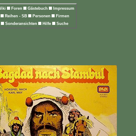
iki
Foren
Gästebuch
Impressum
l
Reihen - SB
Personen
Firmen
n
Sonderansichten
Hilfe
Suche