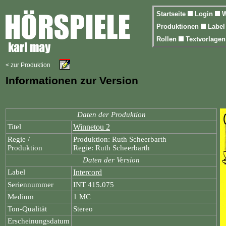
Startseite
Login
W
Produktionen
Labe
Rollen
Textvorlage
< zur Produktion
Informationen zur Version
Daten der Produktion
Titel
Winnetou 2
Regie /
Produktion: Ruth Scheerbarth
Produktion
Regie: Ruth Scheerbarth
Daten der Version
Label
Intercord
Seriennummer
INT 415.075
Medium
1 MC
Ton-Qualität
Stereo
Erscheinungsdatum