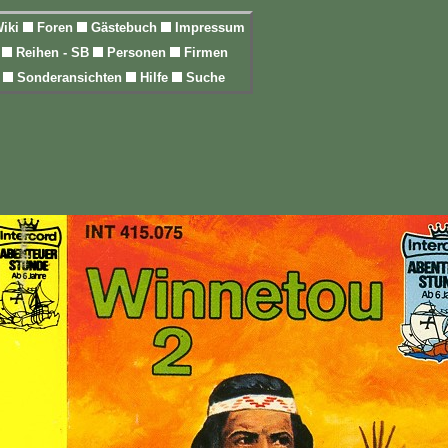
iki
Foren
Gästebuch
Impressum
l
Reihen - SB
Personen
Firmen
n
Sonderansichten
Hilfe
Suche