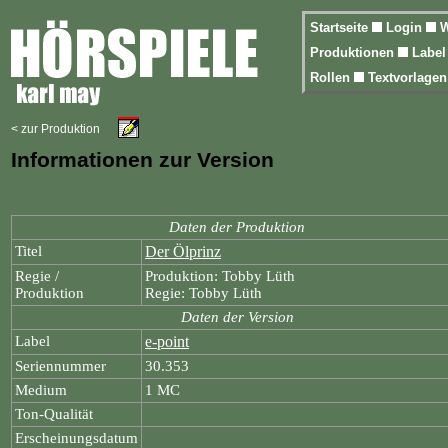
Startseite
Login
W
Produktionen
Labe
Rollen
Textvorlage
< zur Produktion
Informationen zur Version
Daten der Produktion
Titel
Der Ölprinz
Regie /
Produktion: Tobby Lüth
Produktion
Regie: Tobby Lüth
Daten der Version
Label
e-point
Seriennummer
30.353
Medium
1 MC
Ton-Qualität
Erscheinungsdatum