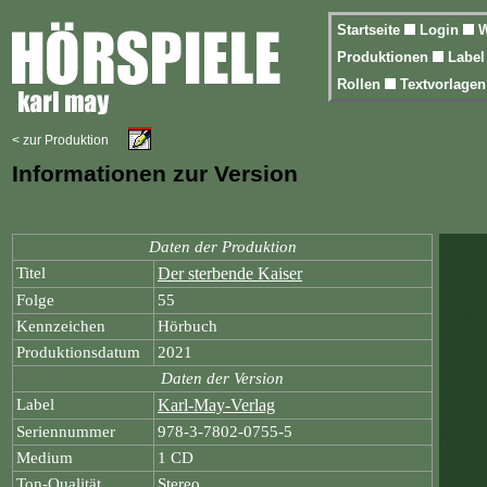
Startseite
Login
W
Produktionen
Labe
Rollen
Textvorlage
< zur Produktion
Informationen zur Version
Daten der Produktion
Titel
Der sterbende Kaiser
Folge
55
Kennzeichen
Hörbuch
Produktionsdatum
2021
Daten der Version
Label
Karl-May-Verlag
Seriennummer
978-3-7802-0755-5
Medium
1 CD
Ton-Qualität
Stereo