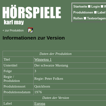
Startseite
Login
W
Produktionen
Labe
Rollen
Textvorlage
< zur Produktion
Informationen zur Version
Daten der Produktion
Titel
Winnetou 1
Untertitel
Der schwarze Mustang
Folge
3
Regie /
Regie: Peter Folken
Produktion
Produktionsort
Quickborn
Produktionsdatum
1976
Daten der Version
Label
Europa