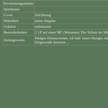
Erscheinungsdatum
Spieldauer
Cover
Zeichnung
Seltenheit
keine Angabe
Gekürzt
unbekannt
Besonderheiten
2 LP auf einer MC (Winnetou/ Der Schatz im Silb
Heilges Donnerwetter, ich hab' einen Hunger, d
Anfangsworte
Eingeweide knurren....