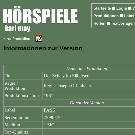
Startseite
Login
W
Produktionen
Labe
Rollen
Textvorlage
< zur Produktion
Informationen zur Version
Daten der Produktion
Titel
Der Schatz im Silbersee
Regie /
Regie: Joseph Offenbach
Produktion
Produktionsdatum
1961
Daten der Version
Label
FASS
Seriennummer
7599075
Medium
1 MC
Ton-Qualität