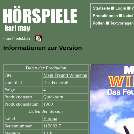
Startseite
Login
W
Produktionen
Labe
Rollen
Textvorlage
< zur Produktion
Informationen zur Version
Daten der Produktion
Titel
Mein Freund Winnetou
Untertitel
Das Feuerroß
Folge
4
Produktionsort
Quickborn
Produktionsdatum
1980
Daten der Version
Label
Europa
Seriennummer
115683.7
Medium
1 LP