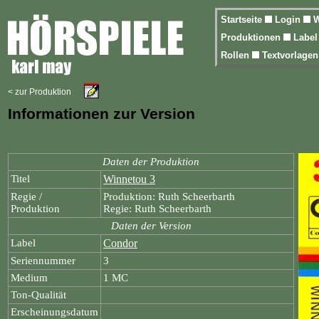
Startseite
Login
W
Produktionen
Labe
Rollen
Textvorlage
< zur Produktion
Informationen zur Version
Daten der Produktion
Titel
Winnetou 3
Regie /
Produktion: Ruth Scheerbarth
Produktion
Regie: Ruth Scheerbarth
Daten der Version
Label
Condor
Seriennummer
3
Medium
1 MC
Ton-Qualität
Erscheinungsdatum