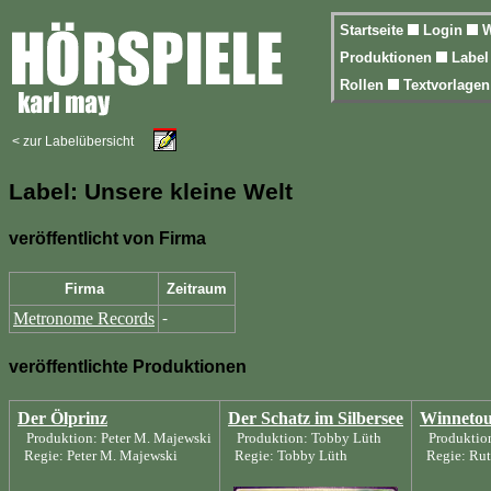
Startseite
Login
W
Produktionen
Labe
Rollen
Textvorlage
< zur Labelübersicht
Label: Unsere kleine Welt
veröffentlicht von Firma
Firma
Zeitraum
Metronome Records
-
veröffentlichte Produktionen
Der Ölprinz
Der Schatz im Silbersee
Winnetou
Produktion: Peter M. Majewski
Produktion: Tobby Lüth
Produktio
Regie: Peter M. Majewski
Regie: Tobby Lüth
Regie: Rut