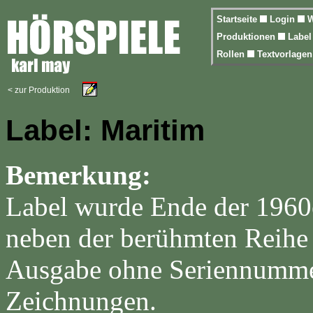
Startseite
Login
W
Produktionen
Labe
Rollen
Textvorlage
< zur Produktion
Label: Maritim
Bemerkung:
Label wurde Ende der 1960e
neben der berühmten Reihe 
Ausgabe ohne Seriennummer
Zeichnungen.