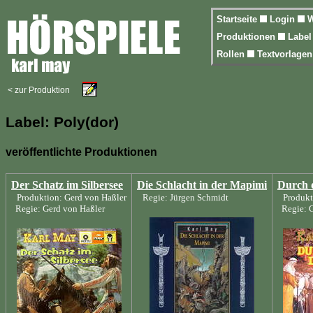
Startseite
Login
W
Produktionen
Labe
Rollen
Textvorlage
< zur Produktion
Label: Poly(dor)
veröffentlichte Produktionen
Der Schatz im Silbersee
Die Schlacht in der Mapimi
Durch 
Produktion: Gerd von Haßler
Regie: Jürgen Schmidt
Produkt
Regie: Gerd von Haßler
Regie: G