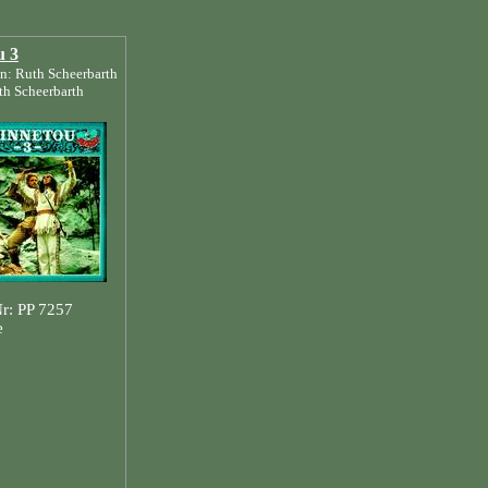
u 3
n: Ruth Scheerbarth
h Scheerbarth
Nr: PP 7257
e