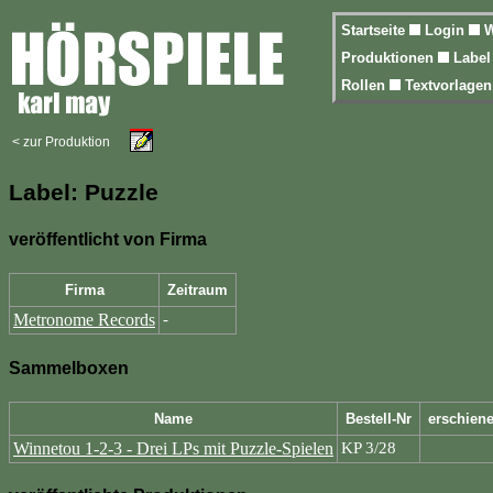
Startseite
Login
W
Produktionen
Labe
Rollen
Textvorlage
< zur Produktion
Label: Puzzle
veröffentlicht von Firma
Firma
Zeitraum
Metronome Records
-
Sammelboxen
Name
Bestell-Nr
erschien
Winnetou 1-2-3 - Drei LPs mit Puzzle-Spielen
KP 3/28