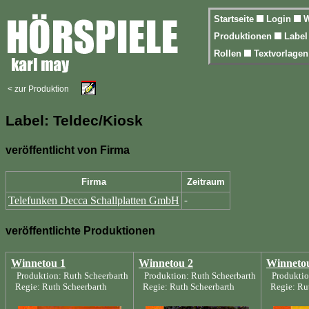
Startseite
Login
W
Produktionen
Labe
Rollen
Textvorlage
< zur Produktion
Label: Teldec/Kiosk
veröffentlicht von Firma
Firma
Zeitraum
Telefunken Decca Schallplatten GmbH
-
veröffentlichte Produktionen
Winnetou 1
Winnetou 2
Winneto
Produktion: Ruth Scheerbarth
Produktion: Ruth Scheerbarth
Produktio
Regie: Ruth Scheerbarth
Regie: Ruth Scheerbarth
Regie: Rut