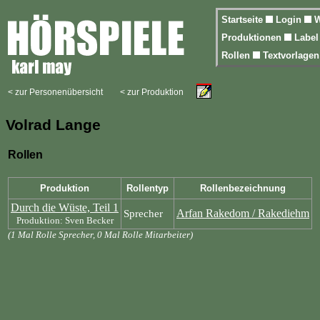
Startseite
Login
W
Produktionen
Labe
Rollen
Textvorlage
< zur Personenübersicht
< zur Produktion
Volrad Lange
Rollen
Produktion
Rollentyp
Rollenbezeichnung
Durch die Wüste, Teil 1
Arfan Rakedom / Rakediehm
Sprecher
Produktion: Sven Becker
(1 Mal Rolle Sprecher, 0 Mal Rolle Mitarbeiter)