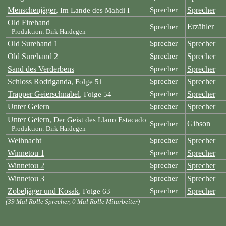
Menschenjäger
Sprecher
Sprecher
, Im Lande des Mahdi I
Old Firehand
Erzähler
Sprecher
Produktion: Dirk Hardegen
Old Surehand 1
Sprecher
Sprecher
Old Surehand 2
Sprecher
Sprecher
Sand des Verderbens
Sprecher
Sprecher
Schloss Rodriganda
Sprecher
Sprecher
, Folge 51
Trapper Geierschnabel
Sprecher
Sprecher
, Folge 54
Unter Geiern
Sprecher
Sprecher
Unter Geiern
, Der Geist des Llano Estacado
Gibson
Sprecher
Produktion: Dirk Hardegen
Weihnacht
Sprecher
Sprecher
Winnetou 1
Sprecher
Sprecher
Winnetou 2
Sprecher
Sprecher
Winnetou 3
Sprecher
Sprecher
Zobeljäger und Kosak
Sprecher
Sprecher
, Folge 63
(39 Mal Rolle Sprecher, 0 Mal Rolle Mitarbeiter)