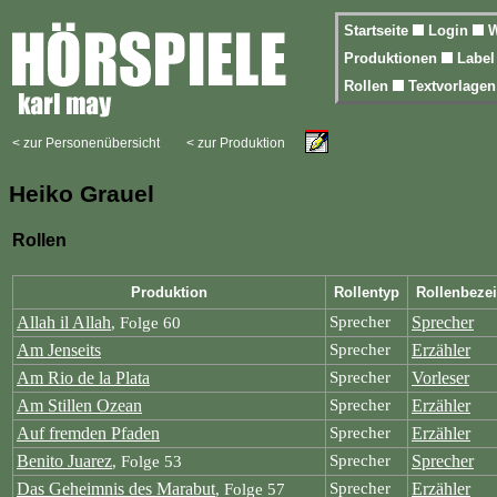
Startseite
Login
W
Produktionen
Labe
Rollen
Textvorlage
< zur Personenübersicht
< zur Produktion
Heiko Grauel
Rollen
Produktion
Rollentyp
Rollenbeze
Allah il Allah
Sprecher
Sprecher
, Folge 60
Am Jenseits
Sprecher
Erzähler
Am Rio de la Plata
Sprecher
Vorleser
Am Stillen Ozean
Sprecher
Erzähler
Auf fremden Pfaden
Sprecher
Erzähler
Benito Juarez
Sprecher
Sprecher
, Folge 53
Das Geheimnis des Marabut
Sprecher
Erzähler
, Folge 57