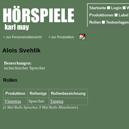
Startseite
Login
W
Produktionen
Labe
Rollen
Textvorlage
< zur Personenübersicht
< zur Produktion
Alois Svehlík
Bemerkungen:
tschechischer Sprecher
Rollen
Produktion
Rollentyp
Rollenbezeichnung
Vinnetou
Sprecher
Tangua
(1 Mal Rolle Sprecher, 0 Mal Rolle Mitarbeiter)