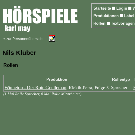
Startseite
Login
W
Produktionen
Labe
Rollen
Textvorlage
< zur Personenübersicht
Nils Klüber
Rollen
Produktion
Rollentyp
Winnetou - Der Rote Gentleman
Sprecher
, Klekih-Petra, Folge 3
(1 Mal Rolle Sprecher, 0 Mal Rolle Mitarbeiter)