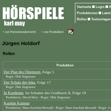
Startseite
Login
W
Produktionen
Labe
Rollen
Textvorlage
< zur Personenübersicht
< zur Produktion
Jürgen Holdorf
Rollen
Produktion
Der Plan des Ölprinzen
, Folge 5
Regie: Dirk Jürgensen
Der Schatz des Inka
, Folge 17
Regie: Dirk Jürgensen
In Kurdistan
, Im Schatten des Großherrn II, Folge 19
Produktion: David Holy - Regie: Dirk Jürgensen
Kapitän Kaiman
Produktion: Hans-Joachim Herwald - Regie: Hans-Joachim Herwald - Regie: Lo