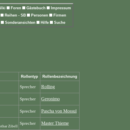
iki
Foren
Gästebuch
Impressum
l
Reihen - SB
Personen
Firmen
n
Sonderansichten
Hilfe
Suche
Rollentyp
Rollenbezeichnung
Rolling
Sprecher
Geronimo
Sprecher
Pascha von Mossul
Sprecher
Master Thieme
Sprecher
thar Zibell