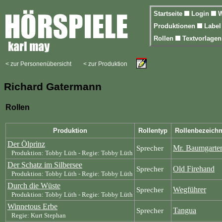
Startseite
Login
W
Produktionen
Labe
Rollen
Textvorlage
< zur Personenübersicht
< zur Produktion
Richard Gatermann
Rollen
Produktion
Rollentyp
Rollenbezeich
Der Ölprinz
Mr. Baumgarte
Sprecher
Produktion: Tobby Lüth - Regie: Tobby Lüth
Der Schatz im Silbersee
Old Firehand
Sprecher
Produktion: Tobby Lüth - Regie: Tobby Lüth
Durch die Wüste
Wegführer
Sprecher
Produktion: Tobby Lüth - Regie: Tobby Lüth
Winnetous Erbe
Tangua
Sprecher
Regie: Kurt Stephan