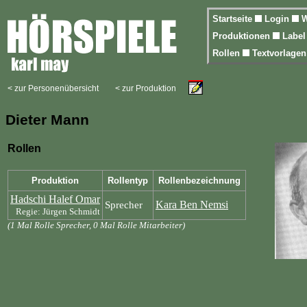
Startseite
Login
W
Produktionen
Labe
Rollen
Textvorlage
< zur Personenübersicht
< zur Produktion
Dieter Mann
Rollen
Produktion
Rollentyp
Rollenbezeichnung
Hadschi Halef Omar
Kara Ben Nemsi
Sprecher
Regie: Jürgen Schmidt
(1 Mal Rolle Sprecher, 0 Mal Rolle Mitarbeiter)