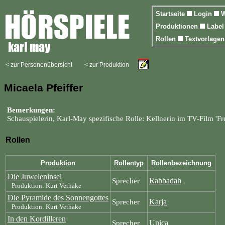
Startseite
Login
W
Produktionen
Labe
Rollen
Textvorlage
< zur Personenübersicht
< zur Produktion
Micaela Pfeiffer
Bemerkungen:
Schauspielerin, Karl-May spezifische Rolle: Kellnerin im TV-Film 'Fr
Rollen
Produktion
Rollentyp
Rollenbezeichnung
Die Juweleninsel
Rabbadah
Sprecher
Produktion: Kurt Vethake
Die Pyramide des Sonnengottes
Karja
Sprecher
Produktion: Kurt Vethake
In den Kordilleren
Unica
Sprecher