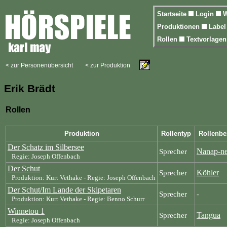
Startseite
Login
W
Produktionen
Labe
Rollen
Textvorlage
< zur Personenübersicht
< zur Produktion
Erik Brädt
Rollen
Produktion
Rollentyp
Rollenb
Der Schatz im Silbersee
Nanap-n
Sprecher
Regie: Joseph Offenbach
Der Schut
Köhler
Sprecher
Produktion: Kurt Vethake - Regie: Joseph Offenbach
Der Schut/Im Lande der Skipetaren
Sprecher
-
Produktion: Kurt Vethake - Regie: Benno Schurr
Winnetou 1
Tangua
Sprecher
Regie: Joseph Offenbach