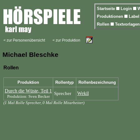
Startseite
Login
W
Produktionen
Labe
Rollen
Textvorlage
< zur Personenübersicht
< zur Produktion
Michael Bleschke
Rollen
Produktion
Rollentyp
Rollenbezeichnung
Durch die Wüste, Teil 1
Wekil
Sprecher
Produktion: Sven Becker
(1 Mal Rolle Sprecher, 0 Mal Rolle Mitarbeiter)