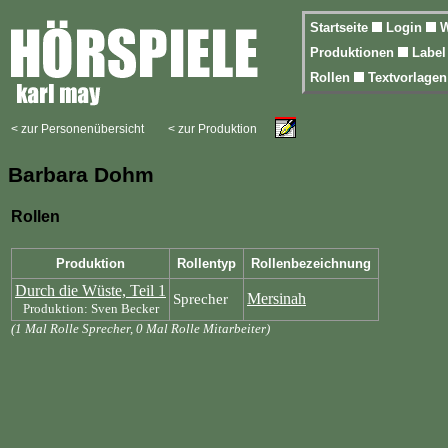
Startseite
Login
W
Produktionen
Labe
Rollen
Textvorlage
< zur Personenübersicht
< zur Produktion
Barbara Dohm
Rollen
Produktion
Rollentyp
Rollenbezeichnung
Durch die Wüste, Teil 1
Mersinah
Sprecher
Produktion: Sven Becker
(1 Mal Rolle Sprecher, 0 Mal Rolle Mitarbeiter)