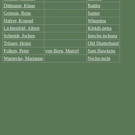
Dittmann, Klaus
Rattler
Genesis, Rene
Santer
Halver, Konrad
Winnetou
Lichtenfeld, Albert
Klekih-petra
Schmidt, Jochen
Intschu tschuna
Trixner, Heinz
Old Shatterhand
Folken, Peter
von Berg, Marcel
Sam Hawkens
Warnecke, Marianne
Nscho-tschi