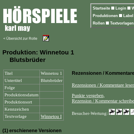
Startseite
Login
W
Produktionen
Labe
Rollen
Textvorlage
< Übersicht zur Rolle
Produktion: Winnetou 1
Blutsbrüder
Rezensionen / Kommentar
Titel
Winnetou 1
Untertitel
Blutsbrüder
Rezensionen / Kommentare lese
Folge
Produktionsdatum
Punkte vergeben,
Rezension / Kommentar schreibe
Produktionsort
Kennzeichen
Besucher-Wertung:
Textvorlage
Winnetou I
(1) erschienene Versionen