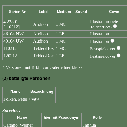
Serien-Nr
Label
Medium
Sound
Cover
4.22801
Illustration (wie
Auditon
1 MC
[110212]
Teldec/Box)
46104 NW
Auditon
1 LP
Illustration
49104 UW
Auditon
1 MC
Illustration
110212
Teldec/Box
1 MC
Festspielcover
120212
Teldec/Box
1 LP
Festspielcover
4 Versionen mit Bild -
zur Galerie hier klicken
(2) beteiligte Personen
Name
Bezeichnung
Folken, Peter
Regie
Sprecher:
Name
hier mit Pseudonym
Rolle
Cartano, Werner
Tangua