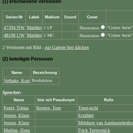
(1) erschienene Versionen
Serien-Nr
Label
Medium
Sound
Cover
47394 NW
Maritim
1 LP
"Grüne Serie"
Illustration
48198 UW
Maritim
1 MC
"Grüne Serie"
Illustration
2 Versionen mit Bild -
zur Galerie hier klicken
(2) beteiligte Personen
Name
Bezeichnung
Vethake, Kurt
Produktion
Sprecher:
Name
hier mit Pseudonym
Rolle
Pagel, Tobias
Bergen, Tom
Tong-tschi
Jepsen, Klaus
Erzähler
Jepsen, Klaus
Mijnheer van Aardappelenbo
Mahlau, Hans
Frick Turnerstick