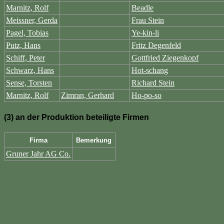
Marnitz, Rolf
Beadle
Meissner, Gerda
Frau Stein
Pagel, Tobias
Ye-kin-li
Putz, Hans
Fritz Degenfeld
Schiff, Peter
Gottfried Ziegenkopf
Schwarz, Hans
Hot-schang
Sense, Torsten
Richard Stein
Marnitz, Rolf
Zimran, Gerhard
Ho-po-so
(3) an der Produktion beteiligte Firmen
Firma
Bemerkung
Gruner Jahr AG Co.