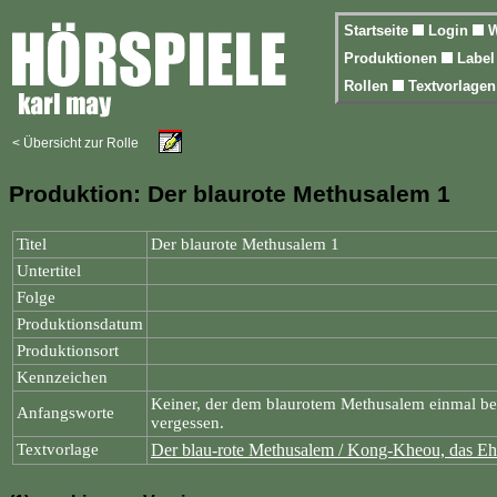
Startseite
Login
W
Produktionen
Labe
Rollen
Textvorlage
< Übersicht zur Rolle
Produktion: Der blaurote Methusalem 1
Titel
Der blaurote Methusalem 1
Untertitel
Folge
Produktionsdatum
Produktionsort
Kennzeichen
Keiner, der dem blaurotem Methusalem einmal be
Anfangsworte
vergessen.
Textvorlage
Der blau-rote Methusalem / Kong-Kheou, das E