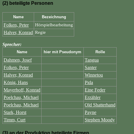
(2) beteiligte Personen
Name
Bezeichnung
Folken, Peter
Hörspielbearbeitung
Halver, Konrad
Regie
Sprecher:
Name
hier mit Pseudonym
Rolle
Dahmen, Josef
Tangua
Folken, Peter
Santer
Halver, Konrad
Winnetou
König, Hans
Pida
Mayerhoff, Konrad
Eine Feder
Poelchau, Michael
Erzähler
Poelchau, Michael
Old Shatterhand
Stark, Horst
Payne
Timm, Curt
Stephen Moody
(3) an der Produktion beteiligte Firmen