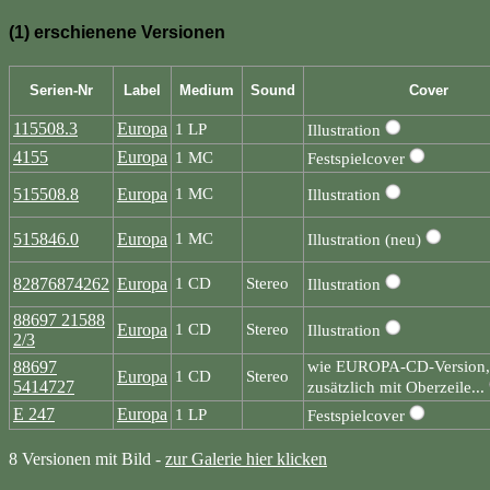
(1) erschienene Versionen
Serien-Nr
Label
Medium
Sound
Cover
115508.3
Europa
1 LP
Illustration
4155
Europa
1 MC
Festspielcover
515508.8
Europa
1 MC
Illustration
515846.0
Europa
1 MC
Illustration (neu)
82876874262
Europa
1 CD
Stereo
Illustration
88697 21588
Europa
1 CD
Stereo
Illustration
2/3
88697
wie EUROPA-CD-Version,
Europa
1 CD
Stereo
5414727
zusätzlich mit Oberzeile...
E 247
Europa
1 LP
Festspielcover
8 Versionen mit Bild -
zur Galerie hier klicken