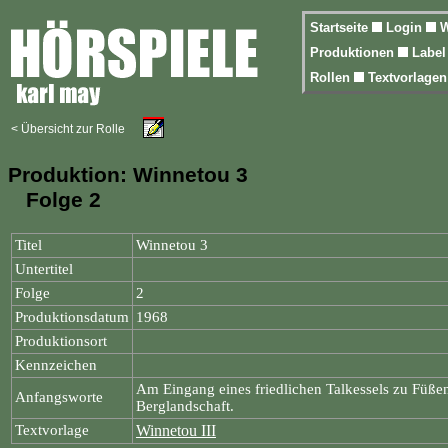
Startseite
Login
W
Produktionen
Labe
Rollen
Textvorlage
< Übersicht zur Rolle
Produktion: Winnetou 3
Folge 2
Titel
Winnetou 3
Untertitel
Folge
2
Produktionsdatum
1968
Produktionsort
Kennzeichen
Am Eingang eines friedlichen Talkessels zu Füßen
Anfangsworte
Berglandschaft.
Textvorlage
Winnetou III