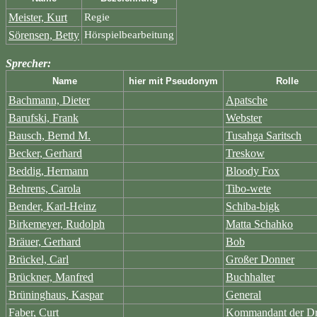
Meister, Kurt
Regie
Sörensen, Betty
Hörspielbearbeitung
Sprecher:
Name
hier mit Pseudonym
Rolle
Bachmann, Dieter
Apatsche
Barufski, Frank
Webster
Bausch, Bernd M.
Tusahga Saritsch
Becker, Gerhard
Treskow
Beddig, Hermann
Bloody Fox
Behrens, Carola
Tibo-wete
Bender, Karl-Heinz
Schiba-bigk
Birkemeyer, Rudolph
Matta Schahko
Bräuer, Gerhard
Bob
Brückel, Carl
Großer Donner
Brückner, Manfred
Buchhalter
Brüninghaus, Kaspar
General
Faber, Curt
Kommandant der Dr