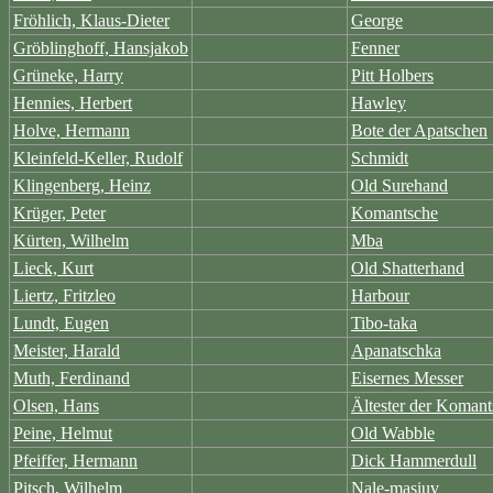
Fröhlich, Klaus-Dieter
George
Gröblinghoff, Hansjakob
Fenner
Grüneke, Harry
Pitt Holbers
Hennies, Herbert
Hawley
Holve, Hermann
Bote der Apatschen
Kleinfeld-Keller, Rudolf
Schmidt
Klingenberg, Heinz
Old Surehand
Krüger, Peter
Komantsche
Kürten, Wilhelm
Mba
Lieck, Kurt
Old Shatterhand
Liertz, Fritzleo
Harbour
Lundt, Eugen
Tibo-taka
Meister, Harald
Apanatschka
Muth, Ferdinand
Eisernes Messer
Olsen, Hans
Ältester der Koman
Peine, Helmut
Old Wabble
Pfeiffer, Hermann
Dick Hammerdull
Pitsch, Wilhelm
Nale-masiuv