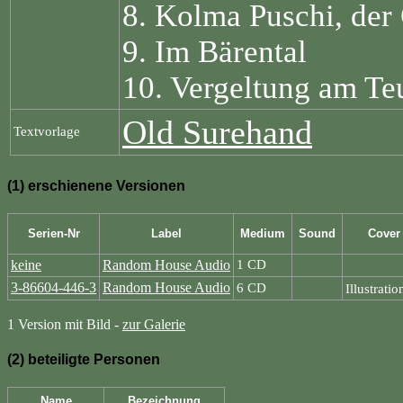
8. Kolma Puschi, der
9. Im Bärental
10. Vergeltung am Te
Old Surehand
Textvorlage
(1) erschienene Versionen
Serien-Nr
Label
Medium
Sound
Cover
keine
Random House Audio
1 CD
3-86604-446-3
Random House Audio
6 CD
Illustrati
1 Version mit Bild -
zur Galerie
(2) beteiligte Personen
Name
Bezeichnung