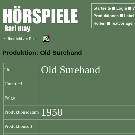
Startseite
Login
W
Produktionen
Labe
Rollen
Textvorlage
< Übersicht zur Rolle
Produktion: Old Surehand
Old Surehand
Titel
Untertitel
Folge
1958
Produktionsdatum
Produktionsort