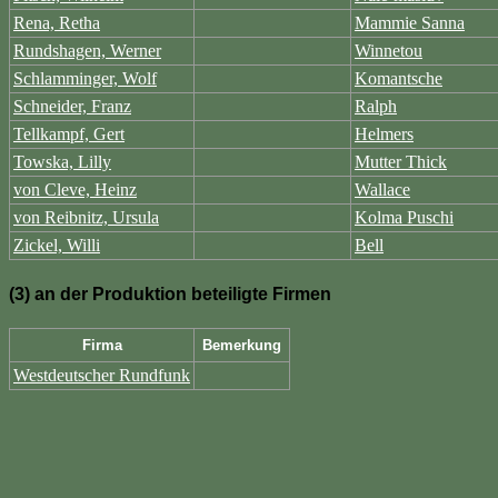
Rena, Retha
Mammie Sanna
Rundshagen, Werner
Winnetou
Schlamminger, Wolf
Komantsche
Schneider, Franz
Ralph
Tellkampf, Gert
Helmers
Towska, Lilly
Mutter Thick
von Cleve, Heinz
Wallace
von Reibnitz, Ursula
Kolma Puschi
Zickel, Willi
Bell
(3) an der Produktion beteiligte Firmen
Firma
Bemerkung
Westdeutscher Rundfunk